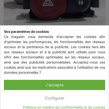
Vos paramètres de cookies
Ce magasin vous demande d'accepter les cookies afin
d'optimiser les performances, les fonctionnalités des réseaux
sociaux et la pertinence de la publicité. Les cookies tiers liés
aux réseaux sociaux et à la publicité sont utilisés pour vous
offrir des fonctionnalités optimisées sur les réseaux sociaux,


ainsi que des publicités personnalisées. Acceptez-vous ces
cookies ainsi que les implications associées à l'utilisation de vos
données personnelles ?
BOUTON DE WARNING RENAULT
CLIO 3 PHASE 2
J'accepte
11,92 €
TTC
+ livraison à partir de 10,35 € TTC
Configurer
Quantité
-
+
Politique en matière de confidentialité et de cookies