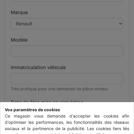
Marque
Modèle
Immatriculation véhicule
Très pratique pour une demande de pièce moteur
Date de 1ère mise en circulation
Vos paramètres de cookies
Ce magasin vous demande d'accepter les cookies afin
d'optimiser les performances, les fonctionnalités des réseaux
Voir carte grise du véhicule
sociaux et la pertinence de la publicité. Les cookies tiers liés