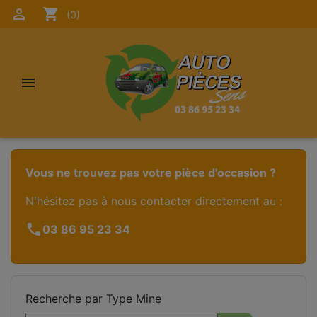

shopping_cart
(0)

Vous ne trouvez pas votre pièce d'occasion ?
N'hésitez pas à nous contacter directement au :
call
03 86 95 23 34
Recherche par Type Mine