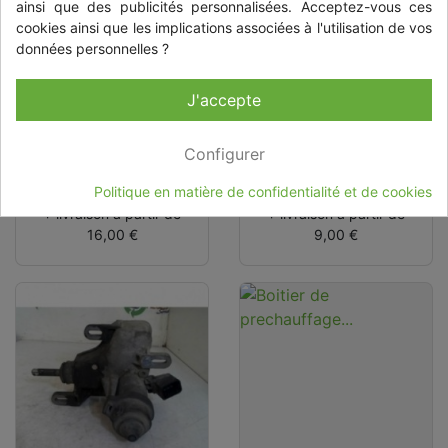
ainsi que des publicités personnalisées. Acceptez-vous ces
cookies ainsi que les implications associées à l'utilisation de vos
données personnelles ?
Console central
Commande de
(interieur
reglage hauteur
J'accepte
plastique)
de phare
PEUGEOT 308 1
VOLKSWAGEN
Configurer
PHASE 2
POLO 5 PHASE 1
Prix
Prix
60,00 €
18,00 €
Politique en matière de confidentialité et de cookies
+ livraison à partir de
+ livraison à partir de
16,00 €
9,00 €