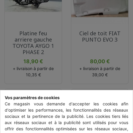
Platine feu
Ciel de toit FIAT
arriere gauche
PUNTO EVO 3
TOYOTA AYGO 1
PHASE 2
Prix
Prix
18,90 €
80,00 €
+ livraison à partir de
+ livraison à partir de
10,35 €
39,00 €
Vos paramètres de cookies
Ce magasin vous demande d'accepter les cookies afin
d'optimiser les performances, les fonctionnalités des réseaux
sociaux et la pertinence de la publicité. Les cookies tiers liés
aux réseaux sociaux et à la publicité sont utilisés pour vous
offrir des fonctionnalités optimisées sur les réseaux sociaux,