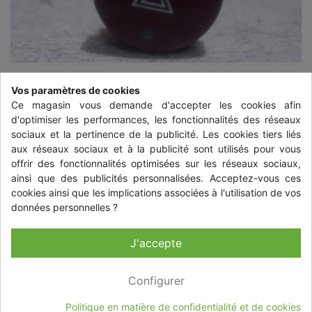
Vos paramètres de cookies
Ce magasin vous demande d'accepter les cookies afin
d'optimiser les performances, les fonctionnalités des réseaux
sociaux et la pertinence de la publicité. Les cookies tiers liés
aux réseaux sociaux et à la publicité sont utilisés pour vous
offrir des fonctionnalités optimisées sur les réseaux sociaux,


ainsi que des publicités personnalisées. Acceptez-vous ces
cookies ainsi que les implications associées à l'utilisation de vos
données personnelles ?
BOUTON DE WARNING CITROEN
BERLINGO 1 PHASE 2
J'accepte
11,92 €
TTC
+ livraison à partir de 10,35 € TTC
Configurer
Quantité
-
+
Politique en matière de confidentialité et de cookies