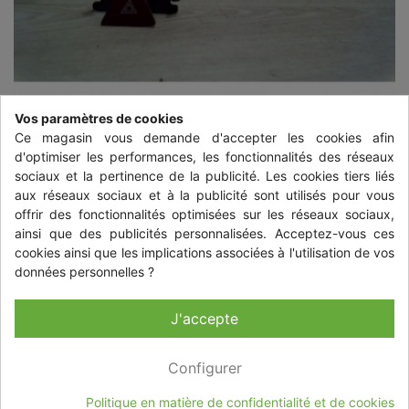
Vos paramètres de cookies
Ce magasin vous demande d'accepter les cookies afin
d'optimiser les performances, les fonctionnalités des réseaux
sociaux et la pertinence de la publicité. Les cookies tiers liés
aux réseaux sociaux et à la publicité sont utilisés pour vous
offrir des fonctionnalités optimisées sur les réseaux sociaux,


ainsi que des publicités personnalisées. Acceptez-vous ces
cookies ainsi que les implications associées à l'utilisation de vos
données personnelles ?
BOUTON DE WARNING PEUGEOT
307 PHASE 1
J'accepte
11,92 €
TTC
+ livraison à partir de 10,35 € TTC
Configurer
Quantité
-
+
Politique en matière de confidentialité et de cookies