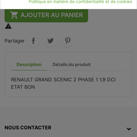
Politique en matière de confidentialité et de cookies

AJOUTER AU PANIER

Partager
Description
Détails du produit
RENAULT GRAND SCENIC 2 PHASE 1 1.9 DCI
ETAT BON
NOUS CONTACTER