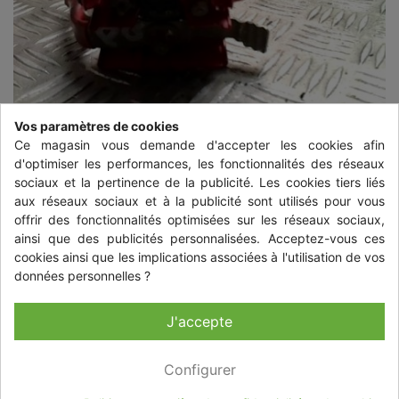
Vos paramètres de cookies
Ce magasin vous demande d'accepter les cookies afin
d'optimiser les performances, les fonctionnalités des réseaux
sociaux et la pertinence de la publicité. Les cookies tiers liés
aux réseaux sociaux et à la publicité sont utilisés pour vous


offrir des fonctionnalités optimisées sur les réseaux sociaux,
ainsi que des publicités personnalisées. Acceptez-vous ces
cookies ainsi que les implications associées à l'utilisation de vos
CAPTEUR BATTERIE RENAULT
données personnelles ?
GRAND SCENIC 2 PHASE 1
J'accepte
18,90 €
TTC
+ livraison à partir de 50,00 € TTC
Configurer
Quantité
-
+