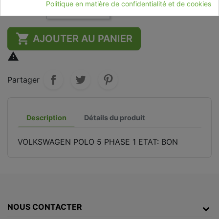
Politique en matière de confidentialité et de cookies
Quantité
-
+

AJOUTER AU PANIER

Partager
Description
Détails du produit
VOLKSWAGEN POLO 5 PHASE 1 ETAT: BON
NOUS CONTACTER