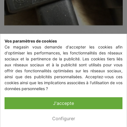
Vos paramètres de cookies
Ce magasin vous demande d'accepter les cookies afin
d'optimiser les performances, les fonctionnalités des réseaux
sociaux et la pertinence de la publicité. Les cookies tiers liés
aux réseaux sociaux et à la publicité sont utilisés pour vous


offrir des fonctionnalités optimisées sur les réseaux sociaux,
ainsi que des publicités personnalisées. Acceptez-vous ces
cookies ainsi que les implications associées à l'utilisation de vos
COMMANDE DE REGLAGE
données personnelles ?
HAUTEUR DE PHARE
J'accepte
VOLKSWAGEN POLO 5 PHASE 1
18,00 €
Configurer
TTC
+ livraison à partir de 9,00 € TTC