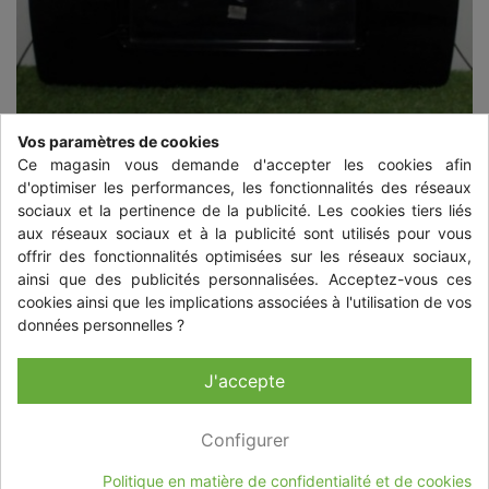
Vos paramètres de cookies
Ce magasin vous demande d'accepter les cookies afin
d'optimiser les performances, les fonctionnalités des réseaux
sociaux et la pertinence de la publicité. Les cookies tiers liés
aux réseaux sociaux et à la publicité sont utilisés pour vous
offrir des fonctionnalités optimisées sur les réseaux sociaux,


ainsi que des publicités personnalisées. Acceptez-vous ces
cookies ainsi que les implications associées à l'utilisation de vos
données personnelles ?
HAYON INFERIEUR CITROEN C2
PHASE 1
J'accepte
31,20 €
TTC
+ livraison à partir de 24,00 € TTC
Configurer
Quantité
-
+
Politique en matière de confidentialité et de cookies