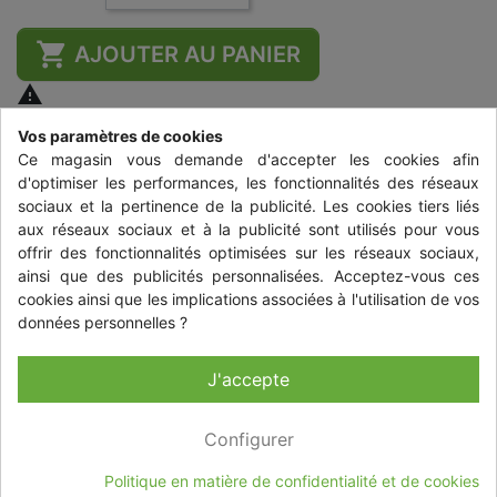

AJOUTER AU PANIER

Vos paramètres de cookies
Partager
Ce magasin vous demande d'accepter les cookies afin
d'optimiser les performances, les fonctionnalités des réseaux
sociaux et la pertinence de la publicité. Les cookies tiers liés
aux réseaux sociaux et à la publicité sont utilisés pour vous
Détails du produit
offrir des fonctionnalités optimisées sur les réseaux sociaux,
ainsi que des publicités personnalisées. Acceptez-vous ces
Référence
22040563
cookies ainsi que les implications associées à l'utilisation de vos
Fiche technique
données personnelles ?
Marque
J'accepte
SMART
Gamme
Configurer
FORTWO 2
Modèle
Politique en matière de confidentialité et de cookies