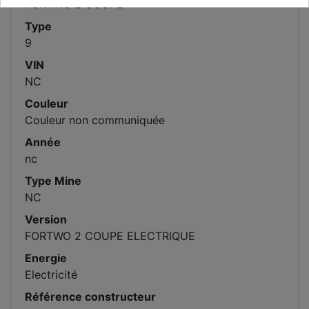
FORTWO 2 COUPE
Type
9
VIN
NC
Couleur
Couleur non communiquée
Année
nc
Type Mine
NC
Version
FORTWO 2 COUPE ELECTRIQUE
Energie
Electricité
Référence constructeur