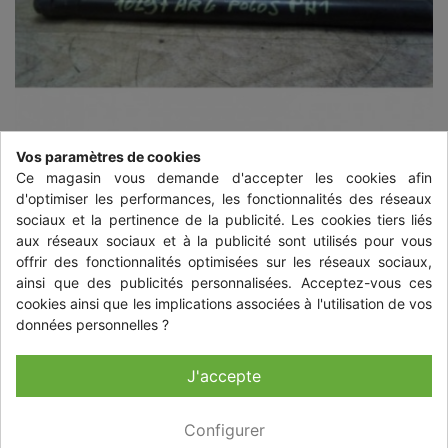
Vos paramètres de cookies
Ce magasin vous demande d'accepter les cookies afin
d'optimiser les performances, les fonctionnalités des réseaux
sociaux et la pertinence de la publicité. Les cookies tiers liés


aux réseaux sociaux et à la publicité sont utilisés pour vous
offrir des fonctionnalités optimisées sur les réseaux sociaux,
ainsi que des publicités personnalisées. Acceptez-vous ces
cookies ainsi que les implications associées à l'utilisation de vos
VERIN DE LUNETTE ARRIERE
données personnelles ?
GAUCHE VOLKSWAGEN POLO 5
PHASE 1
J'accepte
14,90 €
TTC
+ livraison à partir de 9,00 € TTC
Configurer