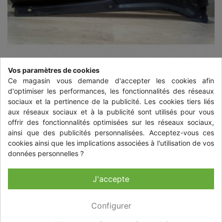
Vos paramètres de cookies
Ce magasin vous demande d'accepter les cookies afin
d'optimiser les performances, les fonctionnalités des réseaux
sociaux et la pertinence de la publicité. Les cookies tiers liés
aux réseaux sociaux et à la publicité sont utilisés pour vous
offrir des fonctionnalités optimisées sur les réseaux sociaux,
ainsi que des publicités personnalisées. Acceptez-vous ces
cookies ainsi que les implications associées à l'utilisation de vos
BAIE DE PARE BRISE SSANGYONG
données personnelles ?
ACTYON 1
J'accepte
15,12 €
TTC
+ livraison à partir de 14,84 € TTC
Configurer
Quantité
-
+