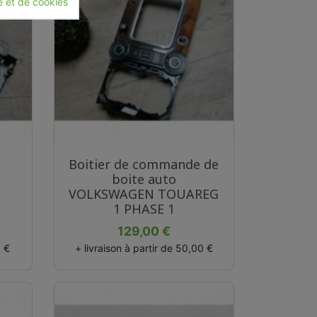
té et de cookies
Aperçu rapide

Boitier de commande de
3
boite auto
VOLKSWAGEN TOUAREG
1 PHASE 1
Prix
129,00 €
0 €
+ livraison à partir de 50,00 €