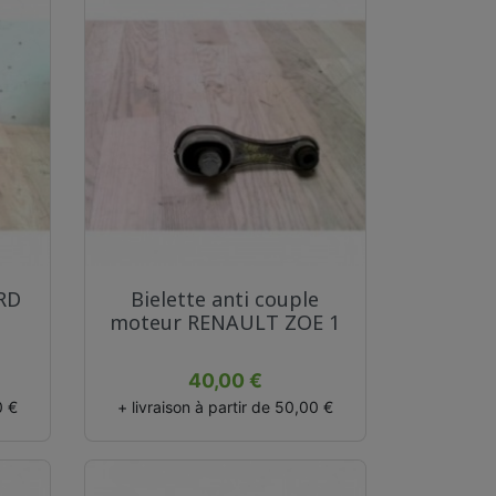
Aperçu rapide

ORD
Bielette anti couple
moteur RENAULT ZOE 1
Prix
40,00 €
0 €
+ livraison à partir de 50,00 €