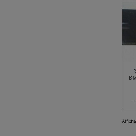
R
BM
+
Affich