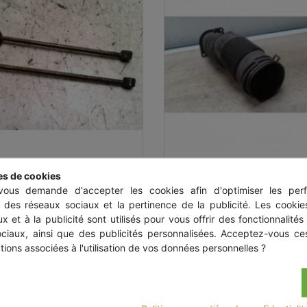
Aperçu rapide
Aperçu rapide


iellette PEUGEOT 106
Repartiteur de debi
es de cookies
PHASE 2
SEAT IBIZA 3 PHASE
ous demande d'accepter les cookies afin d'optimiser les perf
s des réseaux sociaux et la pertinence de la publicité. Les cookies
x et à la publicité sont utilisés pour vous offrir des fonctionnalités
Prix
Prix
18,90 €
45,00 €
ociaux, ainsi que des publicités personnalisées. Acceptez-vous ces
 livraison à partir de 0,00 €
+ livraison à partir de 50,0
tions associées à l'utilisation de vos données personnelles ?