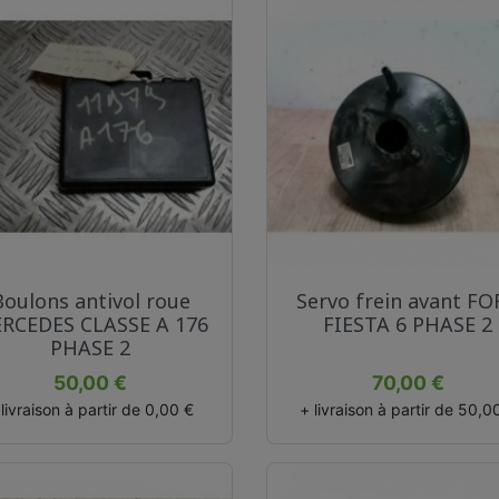
Aperçu rapide
Aperçu rapide


Boulons antivol roue
Servo frein avant F
RCEDES CLASSE A 176
FIESTA 6 PHASE 2
PHASE 2
Prix
Prix
50,00 €
70,00 €
 livraison à partir de 0,00 €
+ livraison à partir de 50,0