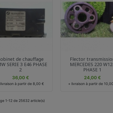
Aperçu rapide
Aperçu rapide


obinet de chauffage
Flector transmissio
W SERIE 3 E46 PHASE
MERCEDES 220 W12
2
PHASE 1
Prix
Prix
36,00 €
24,00 €
 livraison à partir de 8,00 €
+ livraison à partir de 10,0
age 1-12 de 25632 article(s)