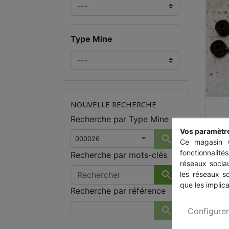
Type Mine
NOUVELLE RECHERCHE
Recherche par Type Mine
B
Vos paramètr

000026
Ce magasin v
fonctionnalité
Recherche par mots-clés
réseaux sociau

les réseaux s
+
que les implica
Recherche par référence

Configurer