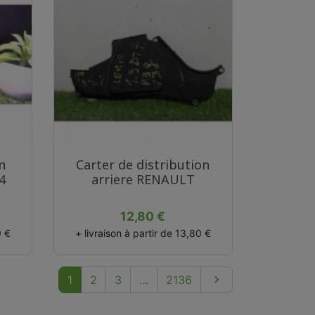
Aperçu rapide

n
Carter de distribution
4
arriere RENAULT
Prix
12,80 €
0 €
+ livraison à partir de 13,80 €
Suivant
1
2
3
…
2136
