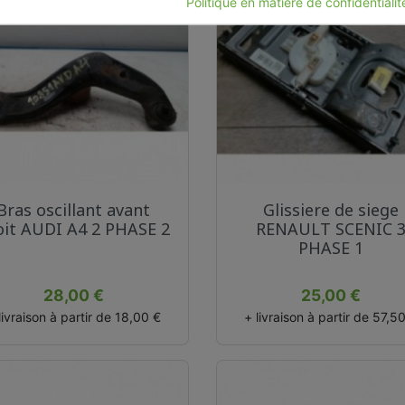
Politique en matière de confidentiali
Aperçu rapide
Aperçu rapide


Bras oscillant avant
Glissiere de siege
oit AUDI A4 2 PHASE 2
RENAULT SCENIC 
PHASE 1
Prix
Prix
28,00 €
25,00 €
livraison à partir de 18,00 €
+ livraison à partir de 57,5