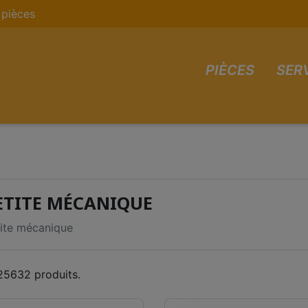
pièces
PIÈCES
SER
ETITE MÉCANIQUE
ite mécanique
 25632 produits.