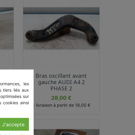
Aperçu rapide

t
Bras oscillant avant
 1
gauche AUDI A4 2
ormances, les
PHASE 2
 tiers liés aux
 optimisées sur
Prix
28,00 €
 cookies ainsi
0 €
+ livraison à partir de 18,00 €
J'accepte