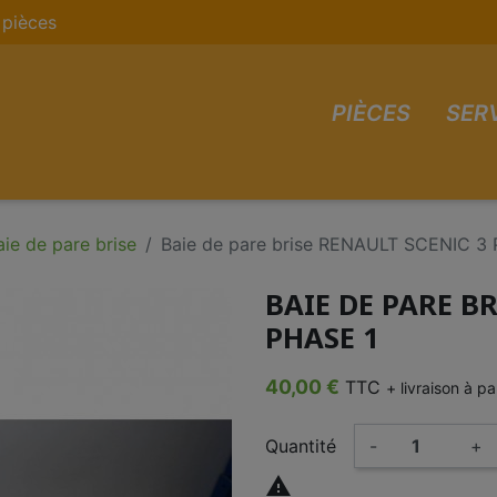
pièces
PIÈCES
SER
aie de pare brise
Baie de pare brise RENAULT SCENIC 3
BAIE DE PARE B
PHASE 1
40,00 €
TTC
+ livraison à p
Quantité
-
+
