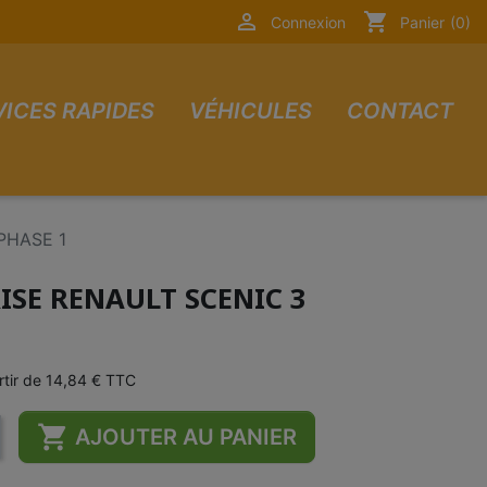

shopping_cart
Connexion
Panier
(0)
VICES RAPIDES
VÉHICULES
CONTACT
 PHASE 1
RISE RENAULT SCENIC 3
artir de 14,84 € TTC

AJOUTER AU PANIER