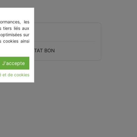
ormances, les
 tiers liés aux
 optimisées sur
 du produit
 cookies ainsi
C 3 PHASE 1 ETAT BON
J'accepte
té et de cookies