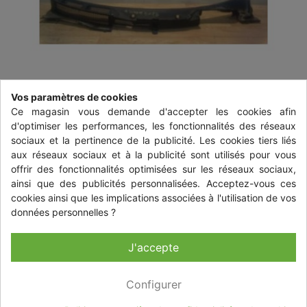
Vos paramètres de cookies
Ce magasin vous demande d'accepter les cookies afin
d'optimiser les performances, les fonctionnalités des réseaux
sociaux et la pertinence de la publicité. Les cookies tiers liés
aux réseaux sociaux et à la publicité sont utilisés pour vous
offrir des fonctionnalités optimisées sur les réseaux sociaux,
ainsi que des publicités personnalisées. Acceptez-vous ces
cookies ainsi que les implications associées à l'utilisation de vos
BAIE DE PARE BRISE RENAULT
données personnelles ?
GRAND SCENIC 2 PHASE 2
J'accepte
31,20 €
TTC
+ livraison à partir de 14,84 € TTC
Configurer
Quantité
-
+