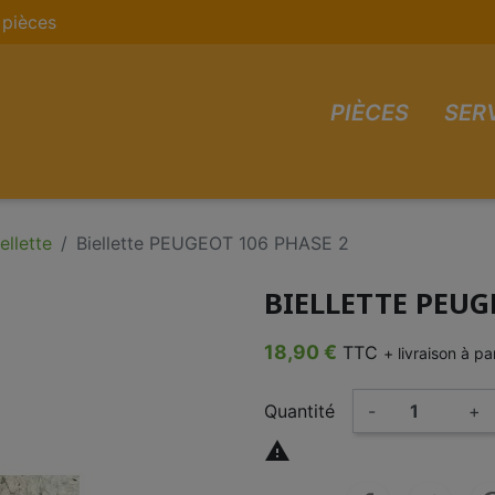
pièces
PIÈCES
SER
ellette
Biellette PEUGEOT 106 PHASE 2
BIELLETTE PEUG
18,90 €
TTC
+ livraison à p
Quantité
-
+
