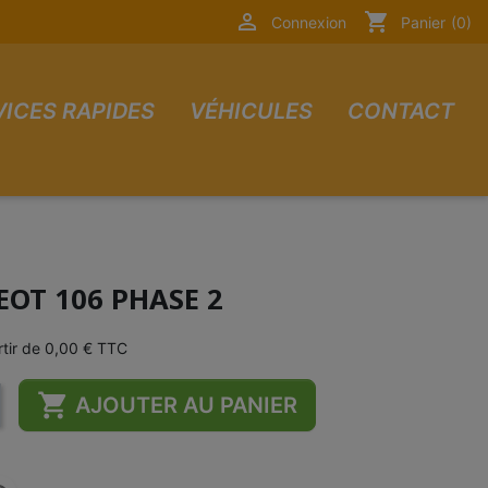

shopping_cart
Connexion
Panier
(0)
VICES RAPIDES
VÉHICULES
CONTACT
EOT 106 PHASE 2
artir de 0,00 € TTC

AJOUTER AU PANIER