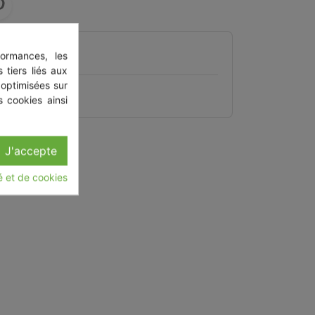
ormances, les
 du produit
 tiers liés aux
 optimisées sur
on etat
 cookies ainsi
J'accepte
té et de cookies